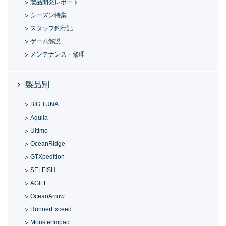
製品開発レポート
シーズン特集
スタッフ釣行記
ゲーム解説
メンテナンス・修理
製品別
BIG TUNA
Aquila
Ultimo
OceanRidge
GTXpedition
SELFISH
AGILE
OceanArrow
RunnerExceed
MonsterImpact