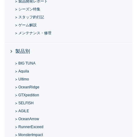
製品開発レポート
シーズン特集
スタッフ釣行記
ゲーム解説
メンテナンス・修理
製品別
BIG TUNA
Aquila
Ultimo
OceanRidge
GTXpedition
SELFISH
AGILE
OceanArrow
RunnerExceed
MonsterImpact