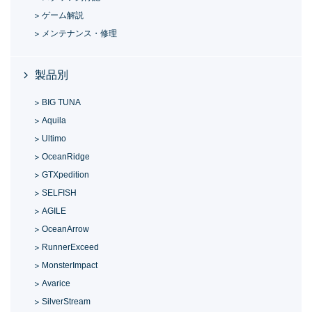
ゲーム解説
メンテナンス・修理
製品別
BIG TUNA
Aquila
Ultimo
OceanRidge
GTXpedition
SELFISH
AGILE
OceanArrow
RunnerExceed
MonsterImpact
Avarice
SilverStream