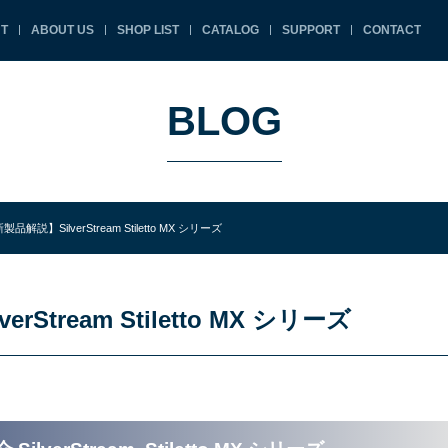
T
ABOUT US
SHOP LIST
CATALOG
SUPPORT
CONTACT
BLOG
製品解説】SilverStream Stiletto MX シリーズ
Stream Stiletto MX シリーズ