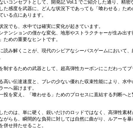
いコンセプトとして、開発記 Vol.1 でご紹介した通り、精密
した感度を武器に、どんな状況下であっても「喰わせる」ため
ている点にあります。
状況でも、水中では確実に変化が起きています。
ンテンションの僅かな変化、地形やストラクチャーが生み出す
」ための重要なヒントです。
に読み解くことが、現代のシビアなシーバスゲームにおいて、
。
を制するための武器として、超高弾性カーボンにこだわってブ
る高い伝達速度と、ブレの少ない優れた収束性能により、水中
ラーへ届けます。
一投を変え、「喰わせる」ためのプロセスに直結する判断へと
したのは、単に硬く、鋭いだけのロッドではなく、高弾性素材
ながらも、瞬間的な負荷に対しては自然に曲がり、ルアーを暴
を併せ持たせること。