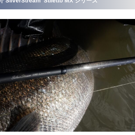
SilverStream Stiletto MX シリーズ