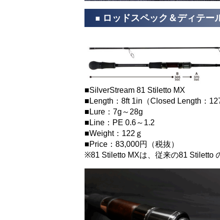
ロッドスペック＆ディテー
■
■SilverStream 81 Stiletto MX
■Length：8ft 1in（Closed Length：
■Lure：7g～28g
■Line：PE 0.6～1.2
■Weight：122ｇ
■Price：83,000円（税抜）
※81 Stiletto MXは、従来の81 St