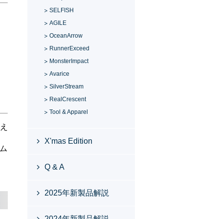
SELFISH
AGILE
OceanArrow
RunnerExceed
MonsterImpact
Avarice
SilverStream
RealCrescent
Tool & Apparel
変え
X'mas Edition
ーム
Q & A
2025年新製品解説
2024年新製品解説