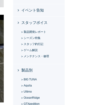
イベント告知
スタッフボイス
製品開発レポート
シーズン特集
スタッフ釣行記
ゲーム解説
メンテナンス・修理
製品別
BIG TUNA
Aquila
Ultimo
OceanRidge
GTXpedition