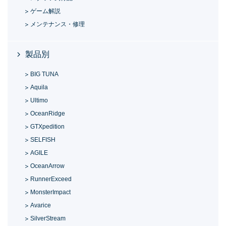
ゲーム解説
メンテナンス・修理
製品別
BIG TUNA
Aquila
Ultimo
OceanRidge
GTXpedition
SELFISH
AGILE
OceanArrow
RunnerExceed
MonsterImpact
Avarice
SilverStream