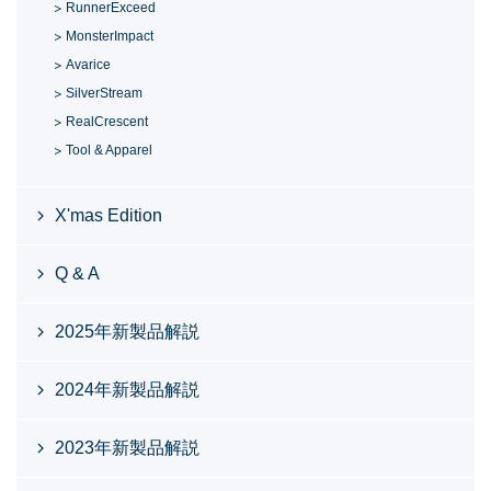
RunnerExceed
MonsterImpact
Avarice
SilverStream
RealCrescent
Tool & Apparel
X'mas Edition
Q & A
2025年新製品解説
2024年新製品解説
2023年新製品解説