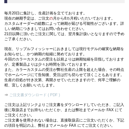
毎月20日に集計し、生産計画を立てております。
現在の納期予定は、ご注文
の
月か
ら8カ月程いた
だいております。
カスタムオーダーの総数によって納期が延びる可能性がございます。詳
しい納期につきましてはお問い合わせください。
21日以降に頂いたご注文に関しては、翌月集計扱いとなりますので予め
ご了承ください。
現在、リップルフィッシャーにおきましては現行モデルの確実な納期を
お知らせし、かつ納期の短縮に努めております。
今回のカラーカスタムの受注も以前よりは納期短縮を目指しております
が、定番製品よりは少々お時間を頂いております。
また、カラーカスタムの受注が弊社生産の上限を超えた場合、その時点
でホームページにて告知後、受注は打ち切らせて頂くこともあります。
生産の目処が付き次第、再開させていただきますので、何卒ご理解の
程、宜しくお願いいたします。
⇒
ご注文書ダウンロード ( PDF )
ご注文は上記リンクよりご注文書をダウンロードしていただき、ご記入
後に取扱店までお持ちいただくか、または弊社までメールか FAX にて
ご注文ください。
ご注文書を使用されない場合は、直接取扱店にご注文いただくか、下記
の項目を明記の上、弊社までメールか FAX にてご注文ください。