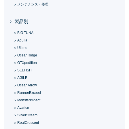
メンテナンス・修理
製品別
BIG TUNA
Aquila
Ultimo
OceanRidge
GTXpedition
SELFISH
AGILE
OceanArrow
RunnerExceed
MonsterImpact
Avarice
SilverStream
RealCrescent