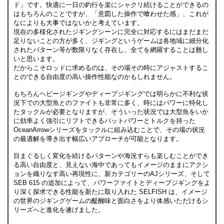
ド」です。快適に一日の釣行を楽にシャクリ続けることができるの
はもちろんのことですが、「意図した操作で喰わせた感」、これが
なによりも大事ではないかと考えています。
現在の多様化されたジギングシーンに完全に対応するにはまだまだ
足りないことの方が多く、ジギングというゲームは各地域に細分化
されたパターン等が数限りなく存在し、全てを網羅することは難し
いと思います。
だからこそロッドに求めるのは、その場その時にアジャストするこ
とのできる自由度の高い操作性能なのかもしれません。
もちろんヘビージギングやディープジギングでは明らかに不利な状
況下での大型魚とのファイトも非常に多く、時にはパワーに特化し
たタックルが必要となりますが、そういった状況では大型魚をいか
に効率よく強引にリフトできるバットパワーとトルクを持った
OceanArrowシリーズをタックルに組み込むことで、その場の状況
の最適解を導き出す幅広いアプローチが可能となります。
目まぐるしく変化を続けるパターンや海況すらも楽しむことができ
る高い自由度と、見えない海中であってもイメージのままにアクシ
ョンを織りなす高い再現性に、新カテゴリーのAJシリーズ、そして
SEB 615 の追加によって、パワーファイトとディープジギングをよ
り深く探求できる性能を新たに取り入れた SELFISH は、イメージ
の世界のジギングゲームの醍醐味と面白さをより体感いただけるシ
リーズへと進化を遂げました。