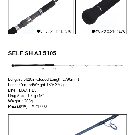
SELFISH AJ 5105
Length : 5ft10in(Closed Length:1790mm)
Lure : ComfortWeight 180~320g
Line : MAX PE5
DragMax : 10kg /45°
Weight：263g
Price(税抜) : ￥71,000