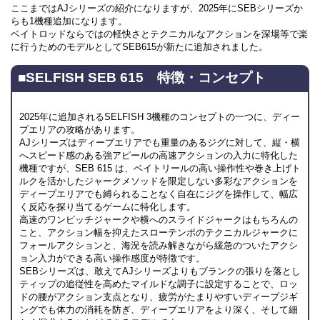
ここまではAJシリーズの紹介になりますが、2025年にSEBシリーズか
らも1機種追加になります。
ベイトロッドならではの軽快さとテクニカルなアクションを深場等で楽
に行うためのモデルとしてSEB615が新たに追加されました。
■SELFISH SEB 615 特徴・
コンセプト
2025年に追加されるSELFISH 3機種のコンセプトの一つに、ディー
プエリアの攻略があります。
AJシリーズはディープエリアでも重量のあるジグに対して、縦・横
へスピード感のある強アピールの高速アクションの入力に特化した
機種ですが、SEB 615 は、ベイトリールの高い操作性や巻き上げト
ルクを活かしたジャークメソッドを限定しない多彩なアクションを
ディープエリアでも縛られることなく自在にジグを操作して、幅広
く反応を探り当てるゲームに特化します。
高速のワンピッチジャークや横へのスライドジャークはもちろんの
こと、アクション幅を抑えたスローテンポのテクニカルジャークに
フォールアクションと、海況を読み解きながら緩急のついたアクシ
ョン入力ができる高い操作感度が特徴です。
SEBシリーズは、敢えてAJシリーズよりもブランクの張りを落とし
ティップの追従性を高めたマイルドな調子に設定することで、ロッ
ドの腰がアクション支点となり、疲労がたまりやすいディープジギ
ングでも体力の消耗を防ぎ、ディープエリアをより深く、そして細