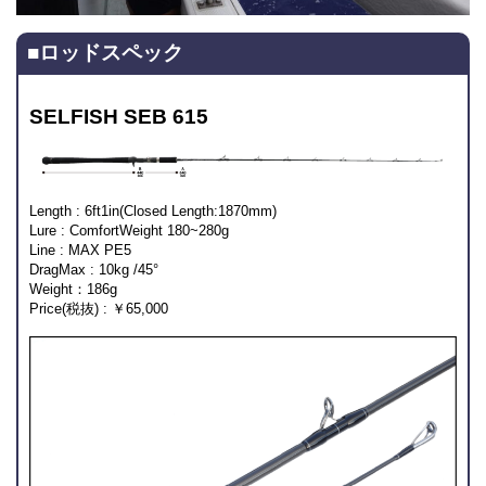
■ロッドスペック
SELFISH SEB 615
Length : 6ft1in(Closed Length:1870mm)
Lure : ComfortWeight 180~280g
Line : MAX PE5
DragMax : 10kg /45°
Weight：186g
Price(税抜) : ￥65,000