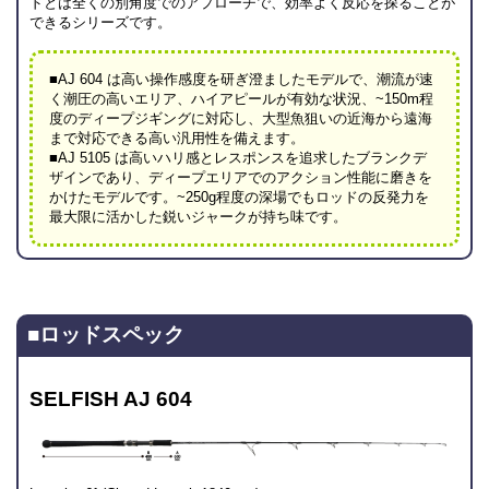
ドとは全くの別角度でのアプローチで、効率よく反応を探ることが
できるシリーズです。
■AJ 604 は高い操作感度を研ぎ澄ましたモデルで、潮流が速
く潮圧の高いエリア、ハイアピールが有効な状況、~150m程
度のディープジギングに対応し、大型魚狙いの近海から遠海
まで対応できる高い汎用性を備えます。
■AJ 5105 は高いハリ感とレスポンスを追求したブランクデ
ザインであり、ディープエリアでのアクション性能に磨きを
かけたモデルです。~250g程度の深場でもロッドの反発力を
最大限に活かした鋭いジャークが持ち味です。
■ロッドスペック
SELFISH AJ 604