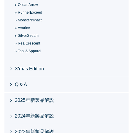
OceanArrow
RunnerExceed
MonsterImpact
Avarice
SilverStream
RealCrescent
Tool & Apparel
X'mas Edition
Q & A
2025年新製品解説
2024年新製品解説
2023年新製品解説