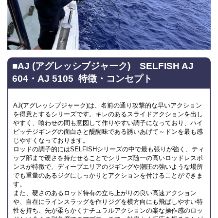
■AJ (アグレッシブジャーク) SELFISH AJ
604・AJ 5105 特徴・
コンセプト
AJ(アグレッシブジャーク)は、名前の通り攻撃的な早いアクション
を得意とするシリーズです。キレのあるスライドアクションを出し
やすく、喰わせの間も意図して作りやすい調子になっており、ハイ
ピッチジギングの面白さと醍醐味である誘いあげて～ドンを最も感
じやすくなっております。
ロッドの調子的にはSELFISHシリーズの中で最も張りが強く、ティ
ップ部まで硬さを持たせることでシリーズ随一の高いロッドレスポ
ンスが特徴で、ディープエリアのジギングや潮圧の強いような場所
でも重量のあるジグにしっかりとアクションを付けることができま
す。
また、硬さのあるロッド特有の立ち上がりの良い高速アクション
や、自在にラインスラッグを作りジグを横方向にも飛ばしやすい特
性を持ち、先が柔らかくナチュラルアクションの楽な操作感のロッ