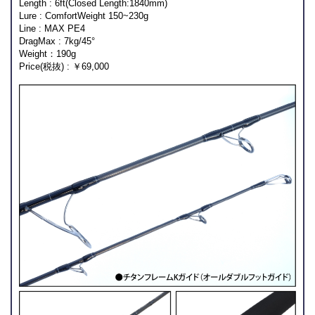
Length : 6ft(Closed Length:1840mm)
Lure : ComfortWeight 150~230g
Line : MAX PE4
DragMax : 7kg/45°
Weight：190g
Price(税抜) : ￥69,000