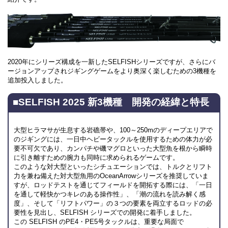
2020年にシリーズ構成を一新したSELFISHシリーズですが、さらにバ
ージョンアップされジギングゲームをより奥深く楽しむための3機種を
追加投入しました。
■SELFISH 2025 新3機種 開発の経緯と特長
大型ヒラマサが生息する岩礁帯や、100～250mのディープエリアで
のジギングには、一日中ヘビータックルを使用するための体力が必
要不可欠であり、カンパチや磯マグロといった大型魚を根から瞬時
に引き離すための腕力も同時に求められるゲームです。
このような対大型といったシチュエーションでは、トルクとリフト
力を兼ね備えた対大型魚用のOceanArrowシリーズを推奨していま
すが、ロッドテストを通じてフィールドを開拓する際には、「一日
を通して軽快かつキレのある操作性」、「潮の流れを読み解く感
度」、そして「リフトパワー」の３つの要素を両立するロッドの必
要性を見出し、SELFISH シリーズでの開発に着手しました。
この SELFISH のPE4・PE5号タックルは、重要な局面で