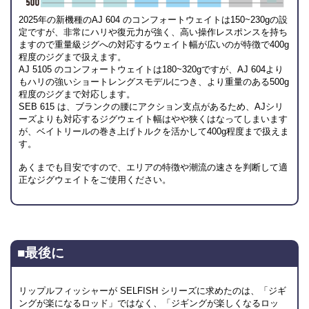
2025年の新機種のAJ 604 のコンフォートウェイトは150~230gの設
定ですが、非常にハリや復元力が強く、高い操作レスポンスを持ち
ますので重量級ジグへの対応するウェイト幅が広いのが特徴で400g
程度のジグまで扱えます。
AJ 5105 のコンフォートウェイトは180~320gですが、AJ 604より
もハリの強いショートレングスモデルにつき、より重量のある500g
程度のジグまで対応します。
SEB 615 は、ブランクの腰にアクション支点があるため、AJシリ
ーズよりも対応するジグウェイト幅はやや狭くはなってしまいます
が、ベイトリールの巻き上げトルクを活かして400g程度まで扱えま
す。
あくまでも目安ですので、エリアの特徴や潮流の速さを判断して適
正なジグウェイトをご使用ください。
■最後に
リップルフィッシャーが SELFISH シリーズに求めたのは、「ジギ
ングが楽になるロッド」ではなく、「ジギングが楽しくなるロッ