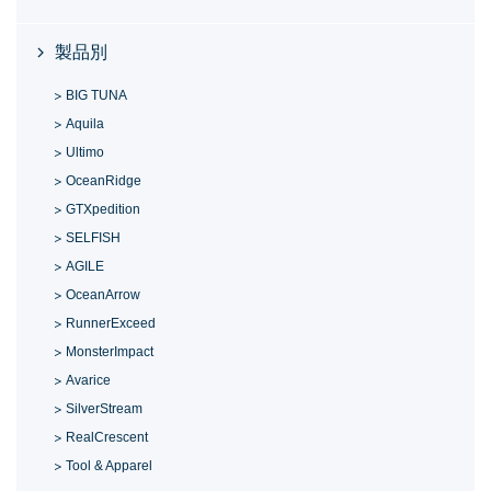
製品別
BIG TUNA
Aquila
Ultimo
OceanRidge
GTXpedition
SELFISH
AGILE
OceanArrow
RunnerExceed
MonsterImpact
Avarice
SilverStream
RealCrescent
Tool & Apparel