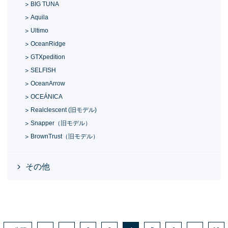
BIG TUNA
Aquila
Ultimo
OceanRidge
GTXpedition
SELFISH
OceanArrow
OCEÁNICA
Realclescent (旧モデル)
Snapper（旧モデル）
BrownTrust（旧モデル）
その他