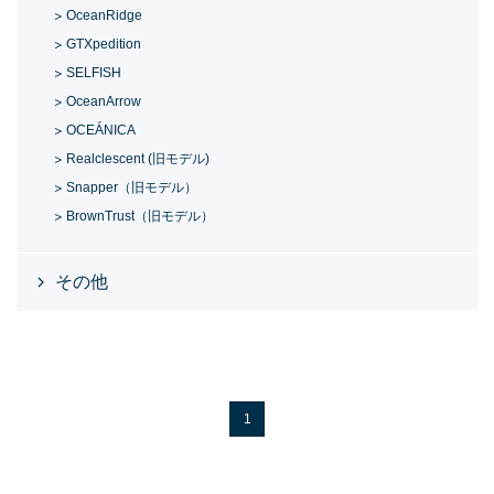
OceanRidge
GTXpedition
SELFISH
OceanArrow
OCEÁNICA
Realclescent (旧モデル)
Snapper（旧モデル）
BrownTrust（旧モデル）
その他
1