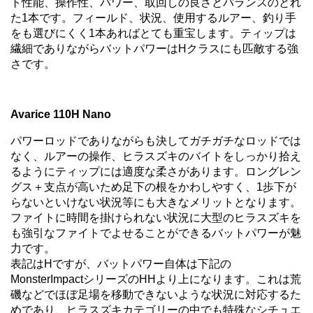
ト性能、操作性、パワー、取回しの良さとバランスのとれ
た1本です。フィールド、状況、使用するルアー、釣り手
をも選びにくく1本あればとても重宝します。ティップは
繊細でありながらバットパワーはHクラスにも匹敵する強
さです。
Avarice 110H Nano
パワーロッドでありながらも決してガチガチなロッドでは
なく、ルアーの操作、ヒラスズキのバイトをしっかり拾え
るようにティップには適度な柔さがあります。ロングレン
グス＋支点が高いため足下の根をかわしやすく、1歩下が
らないといけない状況等にも大きなメリットとなります。
ファイトに時間を掛けられない状況に大型のヒラスズキを
も強引なファイトでよせることができるバットパワーが魅
力です。
表記はHですが、バットパワー自体は下記の
MonsterImpactシリーズのHHより上になります。これは荒
磯などでほぼ足場を移動できないような状況に対応するた
めであり、ヒラスズキカテゴリーの中でも特殊なシチュエ