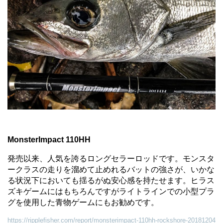
MonsterImpact 110HH
発売以来、人気を誇るロングセラーロッドです。モンスタ
ークラスの走りを溜めて止めれるバットの強さが、いかな
る状況下においても揺るがぬ安心感を持たせます。ヒラス
ズキゲームにはもちろんですがライトラインでの小型プラ
グを使用した青物ゲームにもお勧めです。
https://ripplefisher.com/report/monsterimpact-110hh-rockshore-20181204