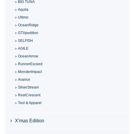
BIG TUNA
Aquila
Ultimo
OceanRidge
GTXpedition
SELFISH
AGILE
OceanArrow
RunnerExceed
MonsterImpact
Avarice
SilverStream
RealCrescent
Tool & Apparel
X'mas Edition