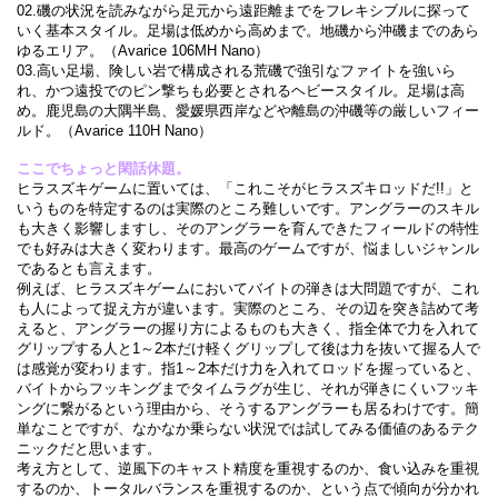
02.磯の状況を読みながら足元から遠距離までをフレキシブルに探って
いく基本スタイル。足場は低めから高めまで。地磯から沖磯までのあら
ゆるエリア。（Avarice 106MH Nano）
03.高い足場、険しい岩で構成される荒磯で強引なファイトを強いら
れ、かつ遠投でのピン撃ちも必要とされるヘビースタイル。足場は高
め。鹿児島の大隅半島、愛媛県西岸などや離島の沖磯等の厳しいフィー
ルド。（Avarice 110H Nano）
ここでちょっと閑話休題。
ヒラスズキゲームに置いては、「これこそがヒラスズキロッドだ!!」と
いうものを特定するのは実際のところ難しいです。アングラーのスキル
も大きく影響しますし、そのアングラーを育んできたフィールドの特性
でも好みは大きく変わります。最高のゲームですが、悩ましいジャンル
であるとも言えます。
例えば、ヒラスズキゲームにおいてバイトの弾きは大問題ですが、これ
も人によって捉え方が違います。実際のところ、その辺を突き詰めて考
えると、アングラーの握り方によるものも大きく、指全体で力を入れて
グリップする人と1～2本だけ軽くグリップして後は力を抜いて握る人で
は感覚が変わります。指1～2本だけ力を入れてロッドを握っていると、
バイトからフッキングまでタイムラグが生じ、それが弾きにくいフッキ
ングに繋がるという理由から、そうするアングラーも居るわけです。簡
単なことですが、なかなか乗らない状況では試してみる価値のあるテク
ニックだと思います。
考え方として、逆風下のキャスト精度を重視するのか、食い込みを重視
するのか、トータルバランスを重視するのか、という点で傾向が分かれ