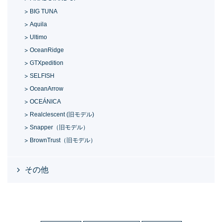
BIG TUNA
Aquila
Ultimo
OceanRidge
GTXpedition
SELFISH
OceanArrow
OCEÁNICA
Realclescent (旧モデル)
Snapper（旧モデル）
BrownTrust（旧モデル）
その他