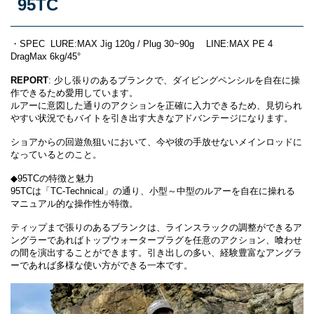
95TC
・SPEC LURE:MAX Jig 120g / Plug 30~90g LINE:MAX PE 4
DragMax 6kg/45°
REPORT
: 少し張りのあるブランクで、ダイビングペンシルを自在に操
作できるため愛用しています。
ルアーに意図した通りのアクションを正確に入力できるため、見切られ
やすい状況でもバイトを引き出す大きなアドバンテージになります。
ショアからの回遊魚狙いにおいて、今や彼の手放せないメインロッドに
なっているとのこと。
◆95TCの特徴と魅力
95TCは「TC-Technical」の通り、小型～中型のルアーを自在に操れる
マニュアル的な操作性が特徴。
ティップまで張りのあるブランクは、ラインスラックの調整ができるア
ングラーであればトップウォータープラグを任意のアクション、喰わせ
の間を演出することができます。引き出しの多い、経験豊富なアングラ
ーであれば多様な使い方ができる一本です。