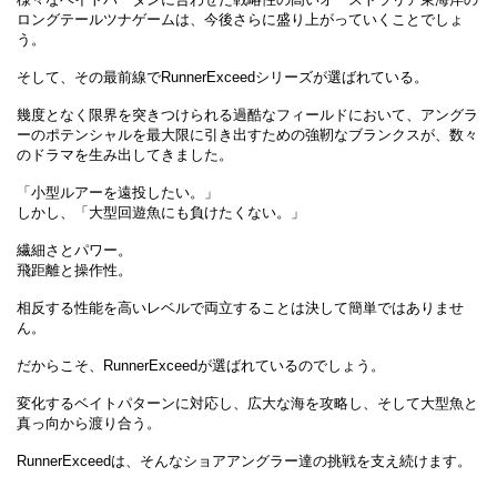
ロングテールツナゲームは、今後さらに盛り上がっていくことでしょ
う。
そして、その最前線でRunnerExceedシリーズが選ばれている。
幾度となく限界を突きつけられる過酷なフィールドにおいて、アングラ
ーのポテンシャルを最大限に引き出すための強靭なブランクスが、数々
のドラマを生み出してきました。
「小型ルアーを遠投したい。」
しかし、「大型回遊魚にも負けたくない。」
繊細さとパワー。
飛距離と操作性。
相反する性能を高いレベルで両立することは決して簡単ではありませ
ん。
だからこそ、RunnerExceedが選ばれているのでしょう。
変化するベイトパターンに対応し、広大な海を攻略し、そして大型魚と
真っ向から渡り合う。
RunnerExceedは、そんなショアアングラー達の挑戦を支え続けます。