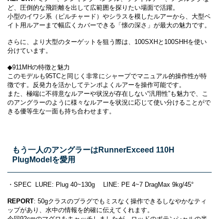
ど、圧倒的な飛距離を出して広範囲を探りたい場面で活躍。
小型のイワシ系（ピルチャード）やシラスを模したルアーから、大型ベ
イト用ルアーまで幅広くカバーできる「懐の深さ」が最大の魅力です。
さらに、より大型のターゲットを狙う際は、100SXHと100SHHを使い
分けています。
◆911MHの特徴と魅力
このモデルも95TCと同じく非常にシャープでマニュアル的操作性が特
徴です。反発力を活かしてテンポよくルアーを操作可能です。
また、極端に不得意なルアーや状況が存在しない“汎用性”も魅力で、こ
のアングラーのように様々なルアーを状況に応じて使い分けることがで
きる優等生な一面も持ち合わせます。
もう一人のアングラーはRunnerExceed 110H
PlugModel
を愛用
・SPEC LURE: Plug 40~130g LINE: PE 4~7 DragMax 9kg/45°
REPORT
: 50gクラスのプラグでもミスなく操作できるしなやかなティ
ップがあり、水中の情報を的確に伝えてくれます。
今回92cmのマグロをキャッチしましたが、ロッドのポテンシャルの半