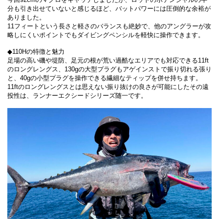
分も引き出せていないと感じるほど、バットパワーには圧倒的な余裕が
ありました。
11フィートという長さと軽さのバランスも絶妙で、他のアングラーが攻
略しにくいポイントでもダイビングペンシルを軽快に操作できます。
◆110Hの特徴と魅力
足場の高い磯や堤防、足元の根が荒い過酷なエリアでも対応できる11ft
のロングレングス、130gの大型プラグもアゲインストで振り切れる張り
と、40gの小型プラグを操作できる繊細なティップを併せ持ちます。
11ftのロングレングスとは思えない振り抜けの良さが可能にしたその遠
投性は、ランナーエクシードシリーズ随一です。