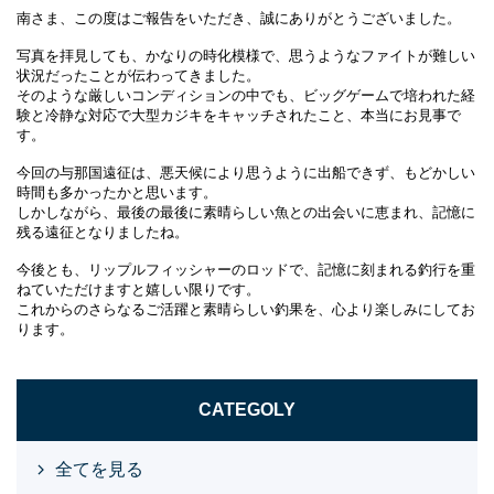
南さま、この度はご報告をいただき、誠にありがとうございました。
写真を拝見しても、かなりの時化模様で、思うようなファイトが難しい
状況だったことが伝わってきました。
そのような厳しいコンディションの中でも、ビッグゲームで培われた経
験と冷静な対応で大型カジキをキャッチされたこと、本当にお見事で
す。
今回の与那国遠征は、悪天候により思うように出船できず、もどかしい
時間も多かったかと思います。
しかしながら、最後の最後に素晴らしい魚との出会いに恵まれ、記憶に
残る遠征となりましたね。
今後とも、リップルフィッシャーのロッドで、記憶に刻まれる釣行を重
ねていただけますと嬉しい限りです。
これからのさらなるご活躍と素晴らしい釣果を、心より楽しみにしてお
ります。
CATEGOLY
全てを見る