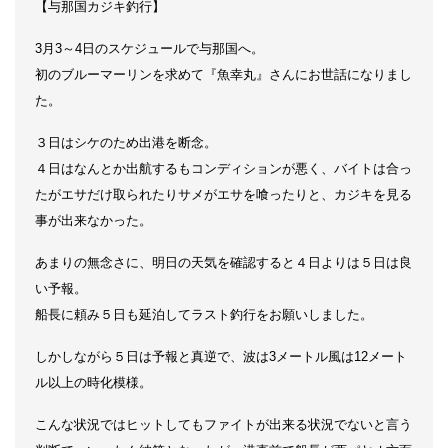
【与那国カジキ釣行】
3月3～4日のスケジュールで与那国へ。
初のブルーマーリンを求めて『魚幸丸』さんにお世話になりまし
た。
３日はシケのため出港を断念。
４日はなんとか出航するもコンディションが悪く、バイトは合っ
たがエサだけ取られたりサメがエサを喰ったりと、カジキを見る
事が出来なかった。
あまりの無念さに、明日の天気を確認すると４日よりは５日は良
い予報。
船長に頼み５日も延泊してラスト釣行をお願いしました。
しかしながら５日は予報と真逆で、波は3メートル風は12メート
ル以上の時化模様。
こんな状況ではヒットしてもファイトが出来る状況でないと言う