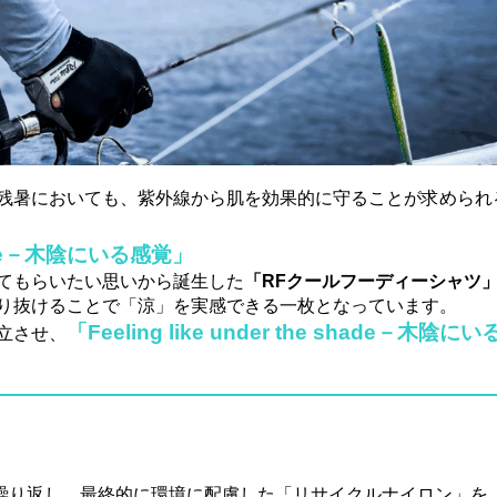
残暑においても、紫外線から肌を効果的に守ることが求められ
 shade－木陰にいる感覚」
てもらいたい思いから誕生した
「RFクールフーディーシャツ
り抜けることで「涼」を実感できる一枚となっています。
「Feeling like under the shade－木陰にい
立させ、
繰り返し、最終的に環境に配慮した「リサイクルナイロン」を