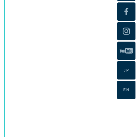
JP
EN