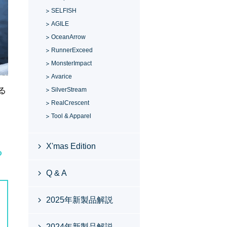
SELFISH
AGILE
OceanArrow
RunnerExceed
MonsterImpact
Avarice
る
SilverStream
RealCrescent
Tool & Apparel
」
X'mas Edition
る
Q & A
2025年新製品解説
2024年新製品解説