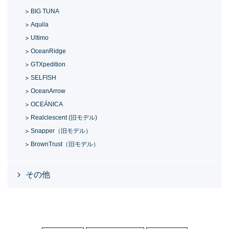
BIG TUNA
Aquila
Ultimo
OceanRidge
GTXpedition
SELFISH
OceanArrow
OCEÁNICA
Realclescent (旧モデル)
Snapper（旧モデル）
BrownTrust（旧モデル）
その他