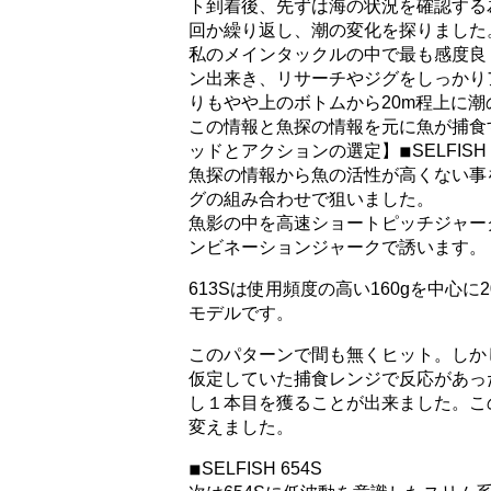
ト到着後、先ずは海の状況を確認する
回か繰り
返し、潮の変化を探りました
私のメインタックルの中で最も感度良く
ン出来き、
リサーチやジグをしっかり
りもやや上のボトムから20m程上に潮
この情報と魚探の情報を元に魚が捕食
ッドとアクションの選定】◾︎SELFISH 
魚探の情報から魚の活性が高くない事
グの組み合わせ
で狙いました。
魚影の中を高速ショートピッチジャー
ンビネーションジ
ャークで誘います。
613Sは使用頻度の高い160gを中心に
モデルです。
このパターンで間も無くヒット。しか
仮定していた捕食レンジで反応があっ
し１本目を獲ることが出来ました。こ
変えました。
◾︎SELFISH 654S