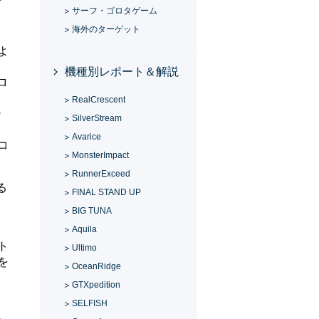
何
サーフ・ゴロタゲーム
海外のターゲット
ョ
よ
機種別レポート＆解説
ロ
RealCrescent
ジ
SilverStream
Avarice
コ
MonsterImpact
RunnerExceed
る
FINAL STAND UP
BIG TUNA
Aquila
ト
Ultimo
を
OceanRidge
GTXpedition
SELFISH