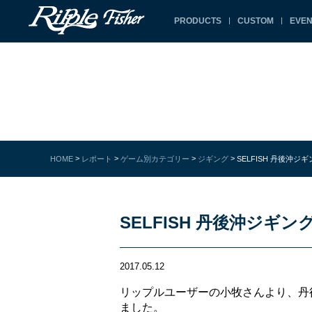
PRODUCTS
CUSTOM
EVEN
>
>
>
>
HOME
レポート
ゲーム別カテゴリー
ジギング
SELFISH 丹後沖ジ
SELFISH 丹後沖ジギ
2017.05.12
リップルユーザーの小牧さんより、丹
ました。