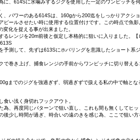
為に、
614Sに水噛みするジグを使用した一定のワンピッチを
。
、パワーのある614Sは、
160gから200迄をしっかりアクシ
アピールさせたい時に使用する位置付け
です。この時点で魚影
の変化を
捉える事が出来ました。
するレンジを20m前後と仮
定し本格的に狙いに入りました。【
613S
を予測して、
先ずは613Sにホバリングを意識したショート系
クで巻き上げ、
捕食レンジの手前からワンピッチに切り替える
200gまでのジグを強
過ぎず、弱過ぎずで扱える私の中で軸とな
し食い浅く身切れフックアウト。
た為、
再度同じパターンで狙い直し、
これも間も無くしてヒッ
の後少し時間が過ぎ、時合いの遠のきを感じ為、
ここで狙い方