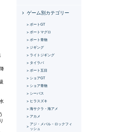
ゲーム別カテゴリー
ボートGT
ボートマグロ
ボート青物
ジギング
ライトジギング
形
タイラバ
降
ボート五目
ショアGT
級
ショア青物
シーバス
水
ヒラスズキ
海サクラ・海アメ
う
アカメ
り
アジ・メバル・ロックフィ
ッシュ