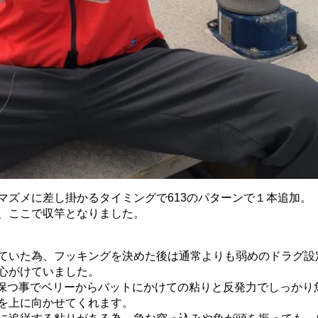
マズメに差し掛かるタイミングで613のパターンで１本追加。
、ここで収竿となりました。
ていた為、
フッキングを決めた後は通常よりも弱めのドラグ設
心がけていました。
保つ事でベリーからバットにかけての粘
りと反発力でしっかり
を上に向かせてくれます。