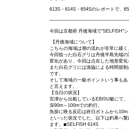
613S・614S・654Sのレポート
—————————————————
今回は京都府 丹後海域で”SELFISH
【丹後海域について】
こちらの海域は潮の流れが非常に緩く
今回狙った白石グリは丹後半島先端の
変化があり、
今回は点在した地形変化
また白石グリには漁協による時間規制
です。
そして海域の一級ポイントいう事もあ
と言えます。
【当日の状況】
宮津から出船しているEBISU艇にて、
深
90m～100mでの釣行。
魚探に映る反応は終日ボトムから10m
といった状況でした。以下は釣果へ繋
ます。◾︎SELFISH 614S