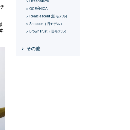
な
OceanArrow
ナチ
OCEÁNICA
Realclescent (旧モデル)
ま
Snapper（旧モデル）
本
BrownTrust（旧モデル）
その他