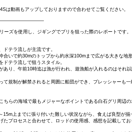
で、654Sは動画もアップしておりますので合わせてご覧ください。
—————————–
”シリーズを使用し、
ジギングでブリを狙った際のレポートです。
、ドテラ流しが主流です。
沖合いで約30mのトップか
ら約水深100mまで広がる大きな地
をドテラ流しで狙うスタイル。
があり、
午前10時迄は漁が行われ、遊漁船が入れるのはそれ以
って規制が解禁されると周囲
に船団ができ、プレッシャーも一
こちらの海域で最もメジャーなポイントである白石グリ周辺の
～
15m上までに張り付いた難しい状況ながら、
食えば良型が揃
げたプロセスと合わせて、ロッドの使用感、
感想を記載してお