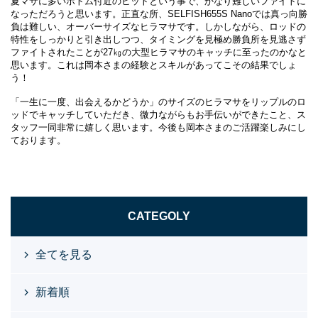
夏マサに多いボトム付近のヒットという事で、かなり難しいファイトに
なっただろうと思います。正直な所、SELFISH655S Nanoでは真っ向勝
負は難しい、オーバーサイズなヒラマサです。しかしながら、ロッドの
特性をしっかりと引き出しつつ、タイミングを見極め勝負所を見逃さず
ファイトされたことが27㎏の大型ヒラマサのキャッチに至ったのかなと
思います。これは岡本さまの経験とスキルがあってこその結果でしょ
う！
「一生に一度、出会えるかどうか」のサイズのヒラマサをリップルのロ
ッドでキャッチしていただき、微力ながらもお手伝いができたこと、ス
タッフ一同非常に嬉しく思います。今後も岡本さまのご活躍楽しみにし
ております。
CATEGOLY
全てを見る
新着順