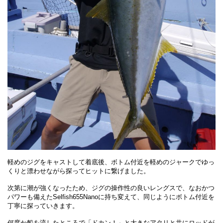
軽めのジグをキャストして着底後、ボトム付近を軽めのジャークでゆっ
くりと漂わせながら探ってヒットに繋げました。
次第に潮が強くなったため、ジグの操作性の良いレングスで、なおかつ
パワーも備えたSelfish655Nanoに持ち変えて、同じようにボトム付近を
丁寧に探っていきます。
何度か船を流したところで「ドカン！」と大きなアタリと共にロッドが