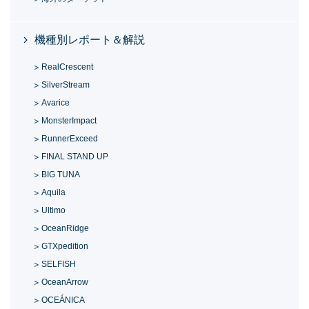
機種別レポート＆解説
RealCrescent
SilverStream
Avarice
MonsterImpact
RunnerExceed
FINAL STAND UP
BIG TUNA
Aquila
Ultimo
OceanRidge
GTXpedition
SELFISH
OceanArrow
OCEÁNICA