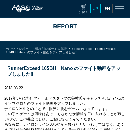
JP
EN
REPORT
>
>
>
>
HOME
レポート
機種別レポート＆解説
RunnerExceed
RunnerExceed
105BHH Nano のファイト動画をアップしました!!
RunnerExceed 105BHH Nano のファイト動画をアッ
プしました!!
2018.03.22
2017年5月に弊社フィールドスタッフの谷村氏がキャッチされた74kgの
イソマグロとのファイト動画をアップしました。
ナイロン30lbとのことで、限界に挑むゲームになっています。
この手のゲームは興味はあってもなかなか情報を手に入れることが難し
いので、この機会にぜひ、ご覧になってみてください。
ちなみに、ナイロンライン30lbだから獲れたというわけではなく、あく
まで谷村氏が試行錯誤を繰り返している中での釣果だとご理解くださ