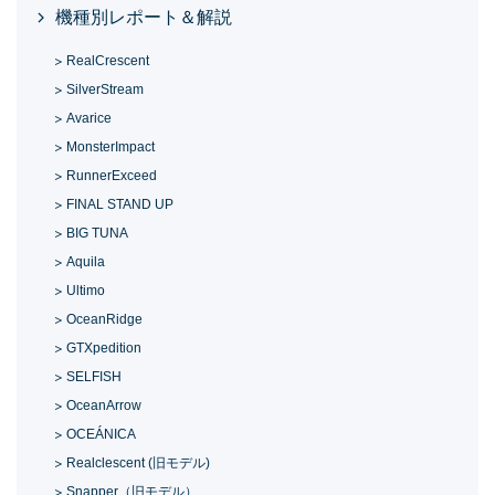
機種別レポート＆解説
RealCrescent
SilverStream
Avarice
MonsterImpact
RunnerExceed
FINAL STAND UP
BIG TUNA
Aquila
Ultimo
OceanRidge
GTXpedition
SELFISH
OceanArrow
OCEÁNICA
Realclescent (旧モデル)
Snapper（旧モデル）