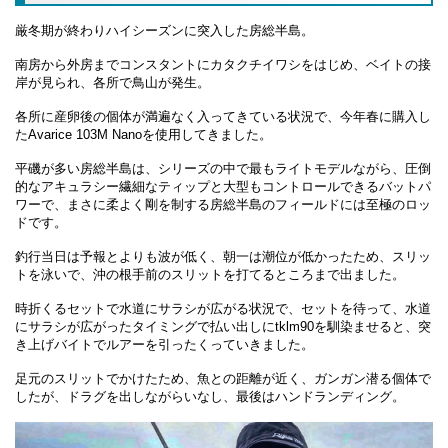
厳冬期が終わりハイシーズンに突入した房総半島。
南房から外房までコンスタントにカタクチイワシをはじめ、ベイトの接
岸が見られ、各所で鳥山が発生。
各所に産卵後の個体が満遍なく入ってきている状況で、今年春に購入し
たAvarice 103M Nanoを使用してきました。
平磯が多い房総半島は、シリーズの中で最もライトモデルながら、圧倒
的なアキュラシー繊細なティップと大型もコントロールできるバットパ
ワーで、まさに柔よく剛を制する房総半島のフィールドには至極のロッ
ドです。
釣行当日は予報とよりも波が低く、朝一は潮位が低かったため、スリッ
トを泳いで、沖の根手前のスリットを打てるところまで出ました。
時折くるセットで水道にサラシが広がる状況で、セットを待って、水道
にサラシが広がったタイミングで払い出しにtklm90を馴染ませると、突
き上げバイトでルアーを引ったくっていきました。
足元のスリットでかけたため、魚との距離が近く、ガンガン潜る個体で
したが、ドラグを出しながらいなし、最後はハンドランディング。