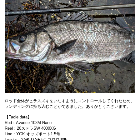
ロッド全体がヒラスズキをいなすようにコントロールしてくれたため、
ランディングに持ち込むことができました。ありがとうございます。
【Tacle data】
Rod：Avarice 103M Nano
Reel：20ステラSW 4000XG
Line：YGK オッズポート1.5号
Leader：YGK D-SPEC フロロ30lb