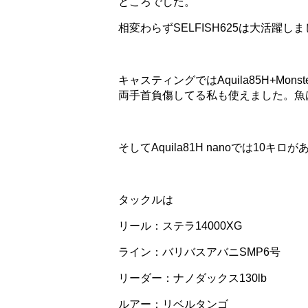
ところでした。
相変わらずSELFISH625は大活躍し
キャスティングではAquila85H+M
両手首負傷してる私も使えました。魚
そしてAquila81H nanoでは10キ
タックルは
リール：ステラ14000XG
ライン：バリバスアバニSMP6号
リーダー：ナノダックス130lb
ルアー：リベルタンゴ