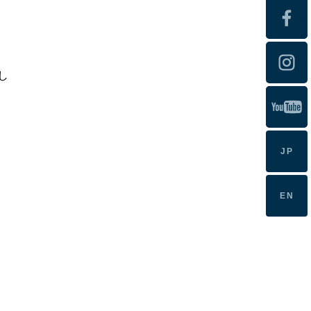
し
JP
EN