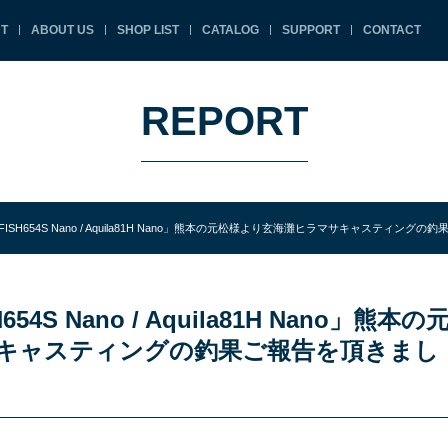
T
ABOUT US
SHOP LIST
CATALOG
SUPPORT
CONTACT
REPORT
r SELFISH654S Nano / Aquila81H Nano」熊本の元松様より玄海灘ヒラマサキャスティ
SH654S Nano / Aquila81H Nano」熊本の
キャスティングの釣果ご報告を頂きまし