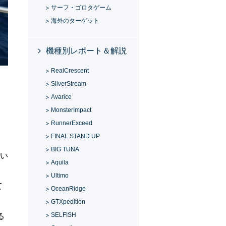
サーフ・ゴロタゲーム
海外のターゲット
機種別レポート＆解説
RealCrescent
SilverStream
Avarice
MonsterImpact
RunnerExceed
FINAL STAND UP
BIG TUNA
らい
Aquila
Ultimo
て
OceanRidge
GTXpedition
SELFISH
る