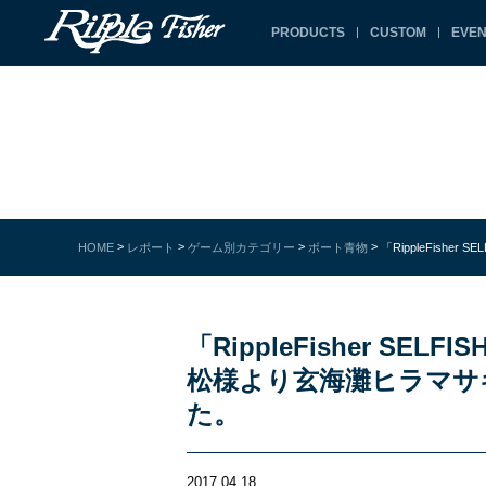
PRODUCTS
CUSTOM
EVEN
>
>
>
>
HOME
レポート
ゲーム別カテゴリー
ボート青物
「RippleFishe
「RippleFisher SELFI
松様より玄海灘ヒラマサ
た。
2017.04.18