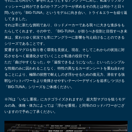
それに立ち向かい、夢を叶えようとするアングラーに対し、私達リップルフ
ィッシャーは何ができるのか？アングラーが求めるその先とは何か？と日々
問いながら「BIG-TUNA」というモデルに向き合い、トライ＆エラーを繰り返
してきました。
それは常に新たな挑戦であり、ロッドメーカーである我々に大きな進歩をも
たらしてくれます。その中で、「BIG-TUNA」が担うべき役割と目指すべき未
来は、変わりゆく状況でも常にアングラーに影響を与え続けることのできる
シリーズであることです。
変遷するマグロを取り巻く環境を見据え、現在、そしてこれからの状況に対
応させるべく最適化させていくことが私達の役目です。
ただ「曲げやすくなった」や「遠投できるようになった」といったシンプル
な性能のみに囚われることなく、特性の異なるカーボンシートを重ね合わせ
ることにより、極限の状態で耐えしのぎ浮かせるための復元力、潜在する強
靭なバットパワーをより発揮させやすいテーパーデザインを追求しつづける
「BIG-TUNA」シリーズをご体感ください。
※76は「いなし重視」にカテゴライズされますが、超大型マグロを狙うモデ
ルの為、体格・体力によっては「浮かせ重視」と同等のロッドパワーがござ
いますので予めご了承ください。