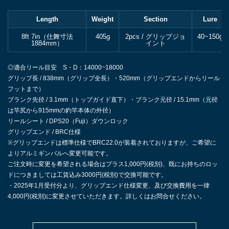
Length
Weight
Section
Lure
8ft 7in（仕舞寸法
405g
2pcs / グリップジョ
40~150g
1884mm）
イント
◎適合リール目安 S・D：14000~18000
グリップ長 / 838mm（グリップ全長）・520mm（グリップエンドからリール
フットまで）
ブランク先径 / 3.1mm（トップガイド直下）・ブランク元径 / 15.1mm（元径
は竿尻から915mmの釣竿本体の外径）
リールシート / DPS20（Fuji）ダウンロック
グリップエンド / BRC仕様
※グリップエンドは標準仕様でBRC22.0が装着されておりますが、ご希望に
よりアルミギンバルへ変更可能です。
ご注文時に変更を希望される場合はプラス1,000円(税別)、既にお持ちのロッ
ドにつきましては工賃込み3000円(税別)で交換可能です。
・2025年1月受付分より、グリップエンド仕様変更、及び交換費用を一律
4,000円(税別)に変更させていただきます。詳しくはお問合せください。