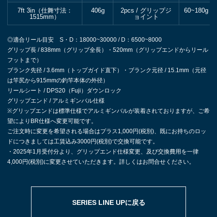
7ft 3in（仕舞寸法：
406g
2pcs / グリップジ
60~180g
1515mm）
ョイント
◎適合リール目安 S・D：18000~30000 / D：6500~8000
グリップ長 / 838mm（グリップ全長）・520mm（グリップエンドからリール
フットまで）
ブランク先径 / 3.6mm（トップガイド直下）・ブランク元径 / 15.1mm（元径
は竿尻から915mmの釣竿本体の外径）
リールシート / DPS20（Fuji）ダウンロック
グリップエンド / アルミギンバル仕様
※グリップエンドは標準仕様でアルミギンバルが装着されておりますが、ご希
望によりBR仕様へ変更可能です。
ご注文時に変更を希望される場合はプラス1,000円(税別)、既にお持ちのロッ
ドにつきましては工賃込み3000円(税別)で交換可能です。
・2025年1月受付分より、グリップエンド仕様変更、及び交換費用を一律
4,000円(税別)に変更させていただきます。詳しくはお問合せください。
SERIES LINE UPに戻る