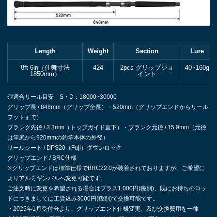
Length
Weight
Section
Lure
8ft 6in（仕舞寸法
424
2pcs グリップジョ
40~160g
1850mm）
イント
◎適合リール目安 S・D：18000~30000
グリップ長 / 848mm（グリップ全長）・520mm（グリップエンドからリール
フットまで）
ブランク先径 / 3.3mm（トップガイド直下）・ブランク元径 / 15.9mm（元径
は竿尻から920mmの釣竿本体の外径）
リールシート / DPS20（Fuji）ダウンロック
グリップエンド / BRC仕様
※グリップエンドは標準仕様でBRC22.0が装着されておりますが、ご希望に
よりアルミギンバルへ変更可能です。
ご注文時に変更を希望される場合はプラス1,000円(税別)、既にお持ちのロッ
ドにつきましては工賃込み3000円(税別)で交換可能です。
・2025年1月受付分より、グリップエンド仕様変更、及び交換費用を一律