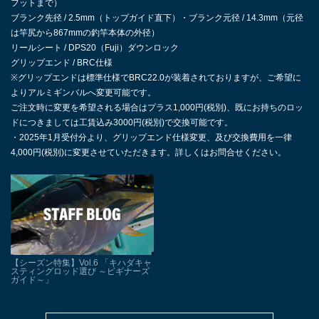
フットまで）
ブランク先径 / 2.5mm（トップガイド直下）・ブランク元径 / 14.3mm（元径
は竿尻から867mmの釣竿本体の外径）
リールシート / DPS20（Fuji）ダウンロック
グリップエンド / BRC仕様
※グリップエンドは標準仕様でBRC22.0が装着されておりますが、ご希望に
よりアルミギンバルへ変更可能です。
ご注文時に変更を希望される場合はプラス1,000円(税別)、既にお持ちのロッ
ドにつきましては工賃込み3000円(税別)で交換可能です。
・2025年1月受付分より、グリップエンド仕様変更、及び交換費用を一律
4,000円(税別)に変更させていただきます。詳しくはお問合せください。
【シーズン特集】Vol.6 「キハダキャ
スティングロッド選び ～ビギナーズ
ガイド～」