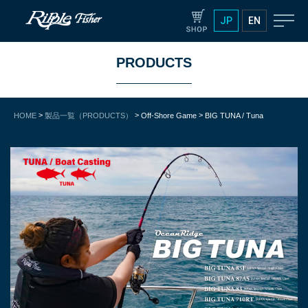
JP
EN
PRODUCTS
>
>
>
製品一覧（PRODUCTS）
Off-Shore Game
HOME
BIG TUNA / Tuna