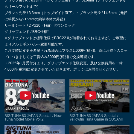
グリップ長 / A：833mm（グリップ全長）・B：520mm（グリップエンドか
らリールフットまで）
ブランク先径 / 3.3mm（トップガイド直下）・ブランク元径 / 14.6mm（元径
は竿尻から915mmの釣竿本体の外径）
リールシート / DPS20（Fuji）ダウンロック
グリップエンド / BRC仕様*
※グリップエンドは標準仕様でBRC22.0が装着されておりますが、ご希望に
よりアルミギンバルへ変更可能です。
ご注文時に変更を希望される場合はプラス1,000円(税別)、既にお持ちのロッ
ドにつきましては工賃込み3000円(税別)で交換可能です。
・2025年1月受付分より、グリップエンド仕様変更、及び交換費用を一律
4,000円(税別)に変更させていただきます。詳しくはお問合せください。
BIG TUNA 83 JAPAN Special / New
BIG TUNA 83 JAPAN Special /
Tuna Model Movie Vol.2
Yellowfin Tuna Game in SUSAMI