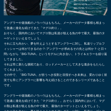
アングラーや遊漁船のノウハウはもちろん、メーカーのデータ蓄積も相まっ
て急速に進化を続けてきた「マグロ釣り」。
おそらく、国内外においてマグロ類は私達が狙える魚の中で最大、最強のタ
ーゲットといえるでしょう。
それに立ち向かい、夢を叶えようとするアングラーに対し、私達リップルフ
ィッシャーは何ができるのか？-アングラーが求めるその先とは何か？-と日々
問いながら「BIG-TUNA」というモデルに向き合い、トライ＆エラーを繰り返
してきました。
それは常に新たな挑戦であり、ロッドメーカーとして大きな進歩をもたらし
てくれました。
その中で、「BIG-TUNA」が担うべき役割と目指すべき未来は、変わりゆく状
況でも常にアングラーに影響を与え続けることのできるシリーズであること
です。
アングラーや遊漁船のノウハウはもちろん、メーカーのデータ蓄積も相まっ
て急速に進化を続けてきた「マグロ釣り」。おそらく国内外において、マグ
ロ類は私達が狙える魚の中で最大、最強のターゲットといえるでしょう。