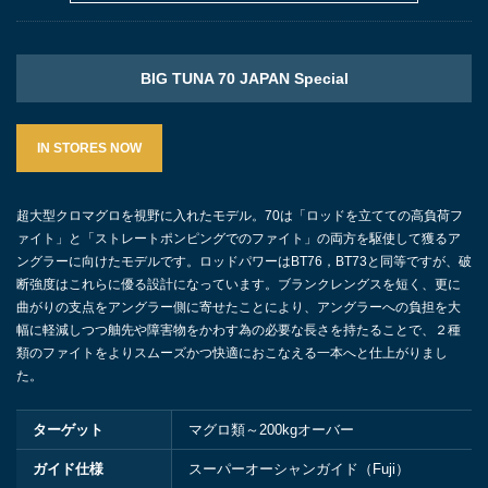
BIG TUNA 70 JAPAN Special
IN STORES NOW
超大型クロマグロを視野に入れたモデル。70は「ロッドを立てての高負荷フ
ァイト」と「ストレートポンピングでのファイト」の両方を駆使して獲るア
ングラーに向けたモデルです。ロッドパワーはBT76，BT73と同等ですが、破
断強度はこれらに優る設計になっています。ブランクレングスを短く、更に
曲がりの支点をアングラー側に寄せたことにより、アングラーへの負担を大
幅に軽減しつつ舳先や障害物をかわす為の必要な長さを持たることで、２種
類のファイトをよりスムーズかつ快適におこなえる一本へと仕上がりまし
た。
ターゲット
マグロ類～200kgオーバー
ガイド仕様
スーパーオーシャンガイド（Fuji）