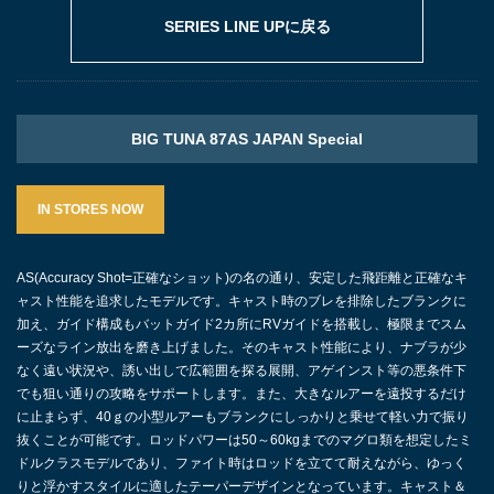
SERIES LINE UPに戻る
BIG TUNA 87AS JAPAN Special
IN STORES NOW
AS(Accuracy Shot=正確なショット)の名の通り、安定した飛距離と正確なキ
ャスト性能を追求したモデルです。キャスト時のブレを排除したブランクに
加え、ガイド構成もバットガイド2カ所にRVガイドを搭載し、極限までスム
ーズなライン放出を磨き上げました。そのキャスト性能により、ナブラが少
なく遠い状況や、誘い出しで広範囲を探る展開、アゲインスト等の悪条件下
でも狙い通りの攻略をサポートします。また、大きなルアーを遠投するだけ
に止まらず、40ｇの小型ルアーもブランクにしっかりと乗せて軽い力で振り
抜くことが可能です。ロッドパワーは50～60kgまでのマグロ類を想定したミ
ドルクラスモデルであり、ファイト時はロッドを立てて耐えながら、ゆっく
りと浮かすスタイルに適したテーパーデザインとなっています。キャスト＆