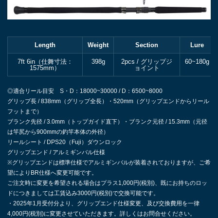
Length
Weight
Section
Lure
7ft 6in（仕舞寸法：
398g
2pcs / グリップジ
60~180g
1575mm）
ョイント
◎適合リール目安 S・D：18000~30000 / D：6500~8000
グリップ長 / 838mm（グリップ全長）・520mm（グリップエンドからリール
フットまで）
ブランク先径 / 3.0mm（トップガイド直下）・ブランク元径 / 15.3mm（元径
は竿尻から900mmの釣竿本体の外径）
リールシート / DPS20（Fuji）ダウンロック
グリップエンド / アルミギンバル仕様
※グリップエンドは標準仕様でアルミギンバルが装着されておりますが、ご希
望によりBR仕様へ変更可能です。
ご注文時に変更を希望される場合はプラス1,000円(税別)、既にお持ちのロッ
ドにつきましては工賃込み3000円(税別)で交換可能です。
・2025年1月受付分より、グリップエンド仕様変更、及び交換費用を一律
4,000円(税別)に変更させていただきます。詳しくはお問合せください。