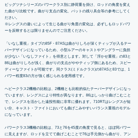
ビッグツナシリーズのパワークラス別に静荷重を掛け、ロッドの角度を変え
た曲がり比較です。曲がり支点の変化、バットの残り具合等の参考にしてく
ださい。
※レングスの違いによって生じる曲がり角度の変化は、必ずしもロッドパワ
ーを反映するとは限りませんのでご注意ください。
「いなし重視」タイプの85F・87ASは曲がりしろが深くティップが入るテー
パーデザインになっているため、小型ルアーのキャストやアングラーに負担
が少ない「いなしファイト」を得意とします。対して「浮かせ重視」の83と
86は曲がりしろが浅く、曲がりの支点がややティップ側にあるため、スピー
ディーなファイトが可能です。同クラス(ミドルクラス)の87ASと83では、1
パワー程度83の方が強く感じられる使用感です。
ヘビークラス2機種の比較は、2機種とも比較的似たテーパーデザインになっ
ていますが、レングスにより特性が異なります。86はしっかり曲げこむこと
で、レングスを活かした遠投性能に非常に優れます。710RTはレングスが短
い分、キャスト・ファイトにおいても曲げこみやすいバランス重視のモデル
になっています。
パワークラス3機種の比較は、73と76を45度の角度で見ると、ほぼ同パワー
に見えますが、ロッドを立てて曲げこむことで76は手元側から曲がり、アン