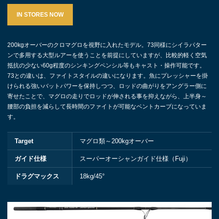
IN STORES NOW
200kgオーバーのクロマグロを視野に入れたモデル。73同様にシイラパター
ンで多用する大型ルアーを使うことを前提にしていますが、比較的軽く空気
抵抗の少ない60g程度のシンキングペンシル等もキャスト・操作可能です。
73との違いは、ファイトスタイルの違いになります。魚にプレッシャーを掛
けられる強いバットパワーを保持しつつ、ロッドの曲がりをアングラー側に
寄せたことで、マグロの走りでロッドが伸される事を抑えながら、上半身～
腰部の負担を減らして長時間のファイトが可能なベントカーブになっていま
す。
Target
マグロ類～200kgオーバー
ガイド仕様
スーパーオーシャンガイド仕様（Fuji）
ドラグマックス
18kg/45°