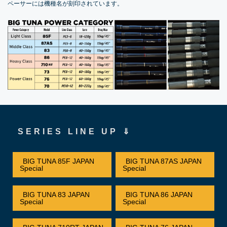
ペーサーには機種名が刻印されています。
SERIES LINE UP ⇓
BIG TUNA 85F JAPAN
BIG TUNA 87AS JAPAN
Special
Special
BIG TUNA 83 JAPAN
BIG TUNA 86 JAPAN
Special
Special