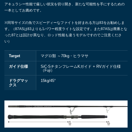
アキュラシー性能で厳しい状況を切り開き、新たな可能性を手にするための
一本としてお薦めです。
※同等サイズの魚でスピーディーなファイトを好まれる方は83をお勧めしま
す。（87ASは83よりも1パワー程度ライトな設定です。また87ASは廃番とな
った87とは設計が異なり、ロッド性能も違うモデルですのでご注意くださ
い）
Target
マグロ類 ～70kg・ヒラマサ
ガイド仕様
SiC-SチタンフレームKガイド + RVガイド仕様
（Fuji）
ドラグマッ
15kg/45°
クス