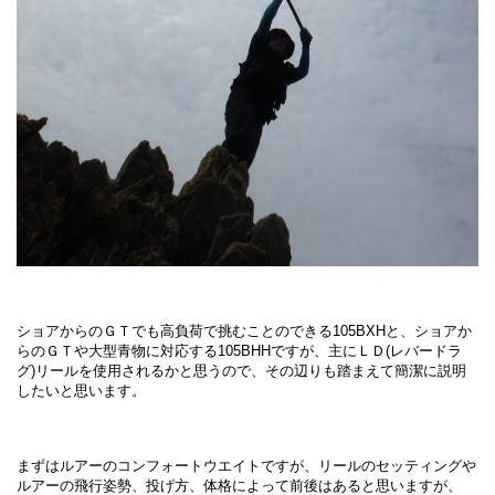
ショアからのＧＴでも高負荷で挑むことのできる105BXHと、ショアか
らのＧＴや大型青物に対応する105BHHですが、主にＬＤ(レバードラ
グ)リールを使用されるかと思うので、その辺りも踏まえて簡潔に説明
したいと思います。
まずはルアーのコンフォートウエイトですが、リールのセッティングや
ルアーの飛行姿勢、投げ方、体格によって前後はあると思いますが、