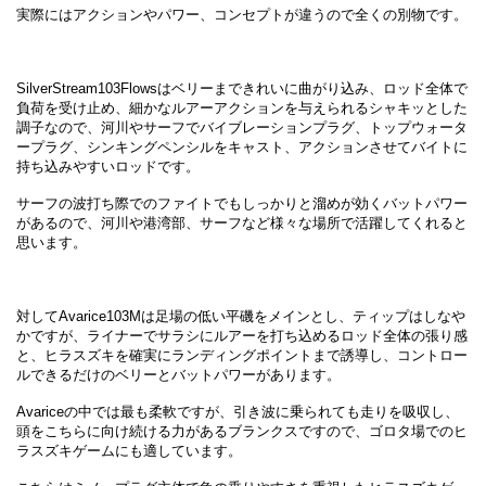
実際にはアクションやパワー、コンセプトが違うので全くの別物です。
SilverStream103Flowsはベリーまできれいに曲がり込み、ロッド全体で
負荷を受け止め、細かなルアーアクションを与えられるシャキッとした
調子なので、河川やサーフでバイブレーションプラグ、トップウォータ
ープラグ、シンキングペンシルをキャスト、アクションさせてバイトに
持ち込みやすいロッドです。
サーフの波打ち際でのファイトでもしっかりと溜めが効くバットパワー
があるので、河川や港湾部、サーフなど様々な場所で活躍してくれると
思います。
対してAvarice103Mは足場の低い平磯をメインとし、ティップはしなや
かですが、ライナーでサラシにルアーを打ち込めるロッド全体の張り感
と、ヒラスズキを確実にランディングポイントまで誘導し、コントロー
ルできるだけのベリーとバットパワーがあります。
Avariceの中では最も柔軟ですが、引き波に乗られても走りを吸収し、
頭をこちらに向け続ける力があるブランクスですので、ゴロタ場でのヒ
ラスズキゲームにも適しています。