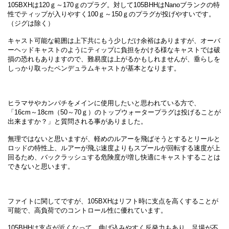
105BXHは120ｇ～170ｇのプラグ。対して105BHHはNanoブランクの特
性でティップが入りやすく100ｇ～150ｇのプラグが投げやすいです。
（ジグは除く）
キャスト可能な範囲は上下共にもう少しだけ余裕はありますが、オーバ
ーヘッドキャストのようにティップに負担をかける様なキャストでは破
損の恐れもありますので、難易度は上がるかもしれませんが、垂らしを
しっかり取ったペンデュラムキャストが基本となります。
ヒラマサやカンパチをメインに使用したいと思われている方で、
「16cm～18cm（50～70ｇ）のトップウォータープラグは投げることが
出来ますか？」と質問される事がありました。
無理ではないと思いますが、軽めのルアーを飛ばそうとするとリールと
ロッドの特性上、ルアーが飛ぶ速度よりもスプールが回転する速度が上
回るため、バックラッシュする危険度が増し快適にキャストすることは
できないと思います。
ファイトに関してですが、105BXHはリフト時に支点を高くすることが
可能で、高負荷でのコントロール性に優れています。
105BHHは支点が近くなって、曲げ込みやすく反発力もあり、足場が不