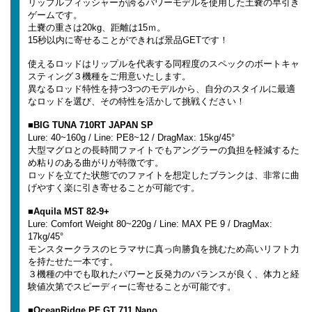
リップルフィッシャーが誇るパワーモデルを使用した土嚢の早引き
ゲームです。
土嚢の重さは20kg、距離は15ｍ。
15秒以内に寄せることができれば景品GETです！
使えるロッドはリップルを代表する同程度のスペックのボートキャ
スティング３機種をご用意いたします。
異なるロッド特性を持つ3つのモデルから、自分のスタイルに最適
なロッドを選び、その特性を活かして挑戦ください！
■BIG TUNA 710RT JAPAN SP
Lure: 40~160g / Line: PE8~12 / DragMax: 15kg/45°
大型マグロとの長時間ファイトでもアングラーの負担を軽減するた
め粘りのある曲がりが特徴です。
ロッドを立てた状態でのファイトを想定したブランクは、非常に曲
げやすく楽に引き寄せることが可能です。
■Aquila MST 82-9+
Lure: Comfort Weight 80~220g / Line: MAX PE 9 / DragMax:
17kg/45°
モンスタークラスのヒラマサに真っ向勝負を挑むため高いリフト力
を持たせた一本です。
３機種の中でも取れたパワーと反発力のバランスが良く、体力と経
験値次第でスピーディーに寄せることが可能です。
■OceanRidge PF GT 711 Nano