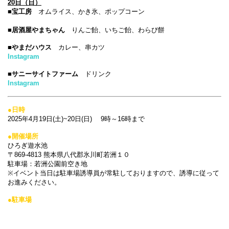
20日（日）
■宝工房
オムライス、かき氷、ポップコーン
■居酒屋やまちゃん
りんご飴、いちご飴、わらび餅
■やまだハウス
カレー、串カツ
Instagram
■サニーサイトファーム
ドリンク
Instagram
●日時
2025年4月19日(土)~20日(日) 9時～16時まで
●開催場所
ひろぎ遊水池
〒869-4813 熊本県八代郡氷川町若洲１０
駐車場：若洲公園前空き地
※イベント当日は駐車場誘導員が常駐しておりますので、誘導に従って
お進みください。
●駐車場