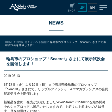
JP
EN
NEWS
>
>
>
HOME
お知らせ
イベント情報
輪島市のプロショップ「Seacret」さまにて展
示試投会を開催します！
輪島市のプロショップ「Seacret」さまにて展示試投会
を開催します！
2019.05.13
5月17日（金）より19日（日）まで石川県輪島市のプロショップ
「Seacret」さまにて、リップルフィッシャー&ヤマガブランクスの合同
展示受注会を開催します!!
新製品を含め、発売が決定しましたSilverStream 81Stilettoを始め開発
中のショアロッドも展示いたしますので、お近くにお住まいの方は是
非、足をお運びください。