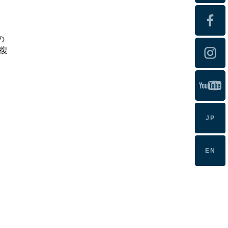
の
復
JP
EN