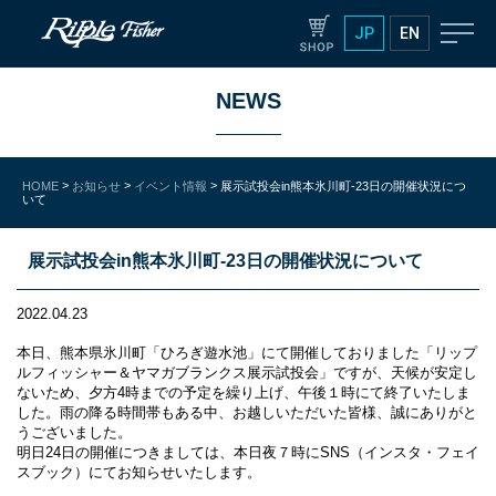
JP
EN
NEWS
>
>
>
HOME
お知らせ
イベント情報
展示試投会in熊本氷川町-23日の開催状況につ
いて
展示試投会in熊本氷川町-23日の開催状況について
2022.04.23
本日、熊本県氷川町「ひろぎ遊水池」にて開催しておりました「リップ
ルフィッシャー＆ヤマガブランクス展示試投会」ですが、天候が安定し
ないため、夕方4時までの予定を繰り上げ、午後１時にて終了いたしま
した。雨の降る時間帯もある中、お越しいただいた皆様、誠にありがと
うございました。
明日24日の開催につきましては、本日夜７時にSNS（インスタ・フェイ
スブック）にてお知らせいたします。