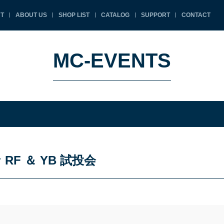
T
ABOUT US
SHOP LIST
CATALOG
SUPPORT
CONTACT
MC-EVENTS
F ＆ YB 試投会