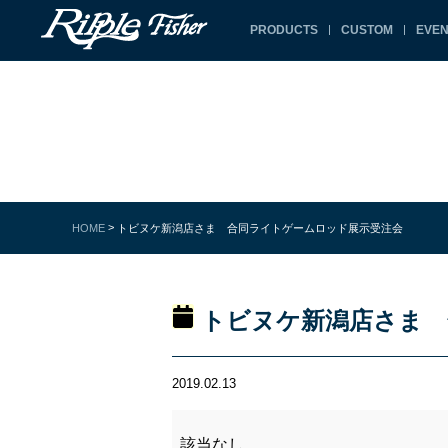
PRODUCTS
CUSTOM
EVEN
>
HOME
トビヌケ新潟店さま 合同ライトゲームロッド展示受注会
トビヌケ新潟店さま 
2019.02.13
該当なし