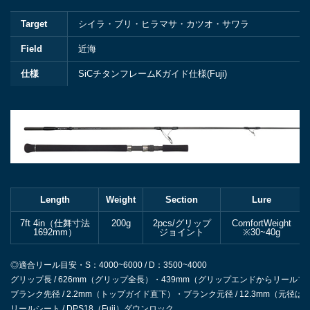
Target
シイラ・ブリ・ヒラマサ・カツオ・サワラ
Field
近海
仕様
SiCチタンフレームKガイド仕様(Fuji)
Length
Weight
Section
Lure
7ft 4in（仕舞寸法
200g
2pcs/グリップ
ComfortWeight
1692mm）
ジョイント
※30~40g
◎適合リール目安・S：4000~6000 / D：3500~4000
グリップ長 / 626mm（グリップ全長）・439mm（グリップエンドからリール
ブランク先径 / 2.2mm（トップガイド直下）・ブランク元径 / 12.3mm（元径
リールシート / DPS18（Fuji）ダウンロック