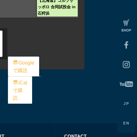
【北海道】コルソサ
ッポロ 合同試投会 in
石狩浜
Google
で
購読
iCal
で
購
読
JP
EN
RT
CONTACT