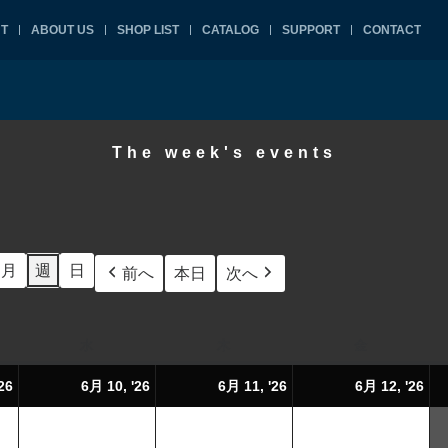
T
ABOUT US
SHOP LIST
CATALOG
SUPPORT
CONTACT
The week's events
月
週
日
前へ
本日
次へ
水
木
金
26
6月 10, '26
6月 11, '26
6月 12, '26