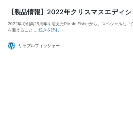
【製品情報】2022年クリスマスエディシ
2022年で創業25周年を迎えたRipple Fisherから、スペ
【製
を迎えること …
続きを読む
品
情
リップルフィッシャー
報】
2022
年
ク
リ
ス
マ
ス
エ
デ
ィ
シ
ョ
ン